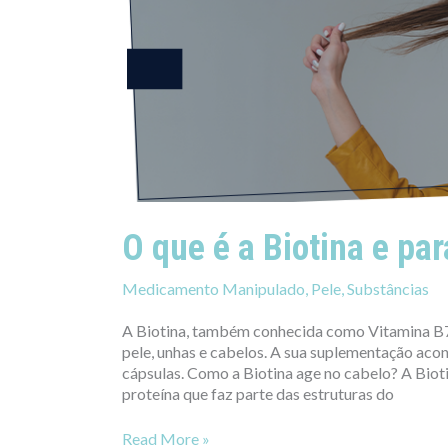
a
Biotina
e
para
que
serve?
O que é a Biotina e pa
Medicamento Manipulado
,
Pele
,
Substâncias
A Biotina, também conhecida como Vitamina B7,
pele, unhas e cabelos. A sua suplementação acon
cápsulas. Como a Biotina age no cabelo? A Biot
proteína que faz parte das estruturas do
Read More »