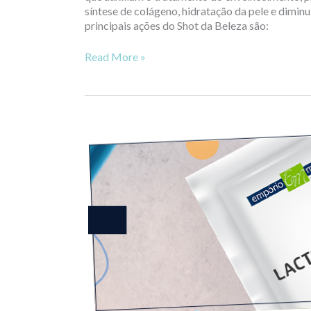
síntese de colágeno, hidratação da pele e diminu
principais ações do Shot da Beleza são:
Read More »
Pool
de
Lactobacillus
–
Benefícios
para
a
Saúde
Intestinal