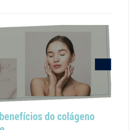
benefícios do colágeno
de