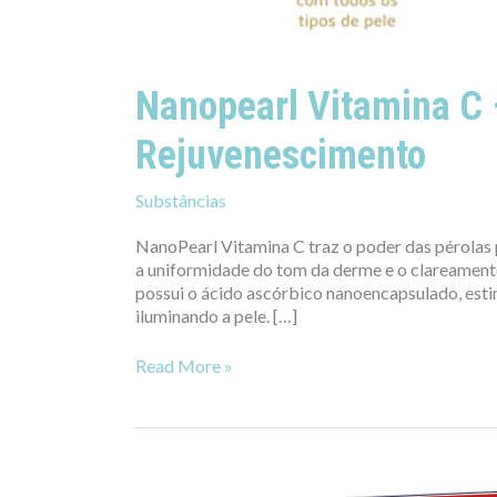
Nanopearl Vitamina C 
Rejuvenescimento
Substâncias
NanoPearl Vitamina C traz o poder das pérolas p
a uniformidade do tom da derme e o clareamento
possui o ácido ascórbico nanoencapsulado, est
iluminando a pele. […]
Read More »
Shot