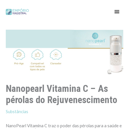
Ir
para
Men
o
conteúdo
princ
Nanopearl Vitamina C – As
pérolas do Rejuvenescimento
Substâncias
NanoPearl Vitamina C traz o poder das pérolas para a saúde e