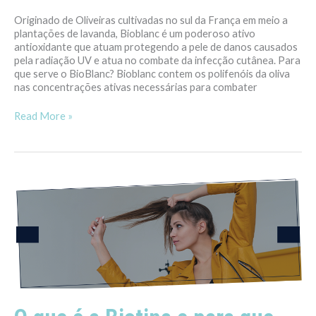
Originado de Oliveiras cultivadas no sul da França em meio a
plantações de lavanda, Bioblanc é um poderoso ativo
antioxidante que atuam protegendo a pele de danos causados
pela radiação UV e atua no combate da infecção cutânea. Para
que serve o BioBlanc? Bioblanc contem os polifenóis da oliva
nas concentrações ativas necessárias para combater
Read More »
O
que
é
a
Biotina
e
para
que
serve?