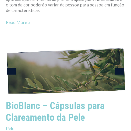
o tom da cor poderão variar de pessoa para pessoa em função
de características
Read More »
BioBlanc
–
Cápsulas
para
Clareamento
da
Pele
BioBlanc – Cápsulas para
Clareamento da Pele
Pele