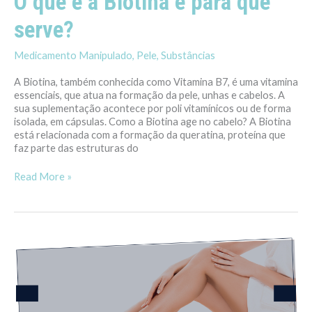
O que é a Biotina e para que
serve?
Medicamento Manipulado
,
Pele
,
Substâncias
A Biotina, também conhecida como Vitamina B7, é uma vitamina
essenciais, que atua na formação da pele, unhas e cabelos. A
sua suplementação acontece por poli vitamínicos ou de forma
isolada, em cápsulas. Como a Biotina age no cabelo? A Biotina
está relacionada com a formação da queratina, proteína que
faz parte das estruturas do
Read More »
O
que
é
Colágeno
Verisol?
Saiba