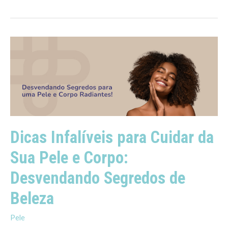
Dicas
Infalíveis
para
Cuidar
da
Sua
Pele
e
Corpo:
Desvendando
Dicas Infalíveis para Cuidar da
Segredos
de
Sua Pele e Corpo:
Beleza
Desvendando Segredos de
Beleza
Pele