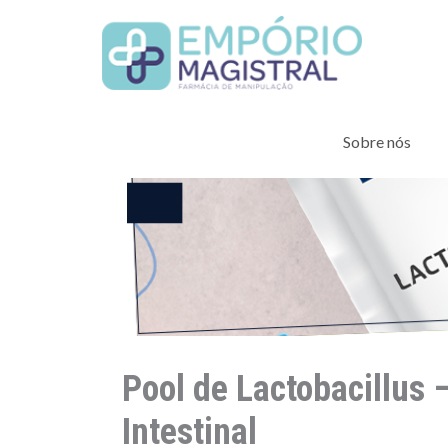
Ir
para
o
conteúdo
Sobre nós
Pool de Lactobacillus 
Intestinal