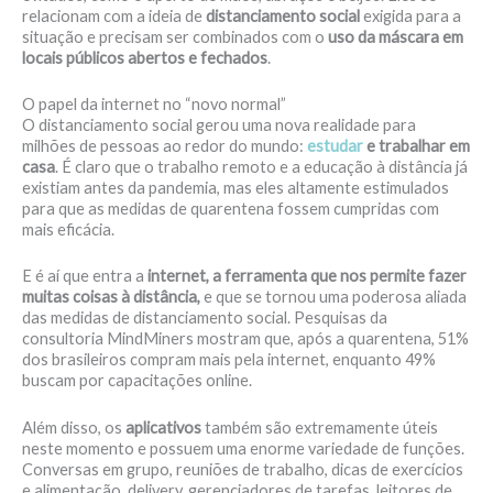
relacionam com a ideia de
distanciamento social
exigida para a
situação e precisam ser combinados com o
uso da máscara em
locais públicos abertos e fechados
.
O papel da internet no “novo normal”
O distanciamento social gerou uma nova realidade para
milhões de pessoas ao redor do mundo:
estudar
e trabalhar em
casa
. É claro que o trabalho remoto e a educação à distância já
existiam antes da pandemia, mas eles altamente estimulados
para que as medidas de quarentena fossem cumpridas com
mais eficácia.
E é aí que entra a
internet, a ferramenta que nos permite fazer
muitas coisas à distância,
e que se tornou uma poderosa aliada
das medidas de distanciamento social. Pesquisas da
consultoria MindMiners mostram que, após a quarentena, 51%
dos brasileiros compram mais pela internet, enquanto 49%
buscam por capacitações online.
Além disso, os
aplicativos
também são extremamente úteis
neste momento e possuem uma enorme variedade de funções.
Conversas em grupo, reuniões de trabalho, dicas de exercícios
e alimentação, delivery, gerenciadores de tarefas, leitores de