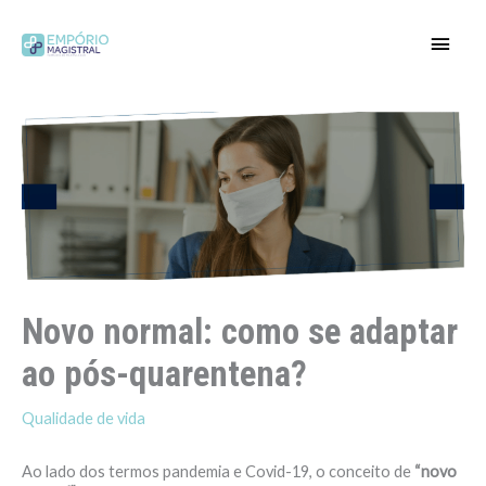
Ir
para
Men
o
conteúdo
princ
Novo normal: como se adaptar
ao pós-quarentena?
Qualidade de vida
Ao lado dos termos pandemia e Covid-19, o conceito de
“novo