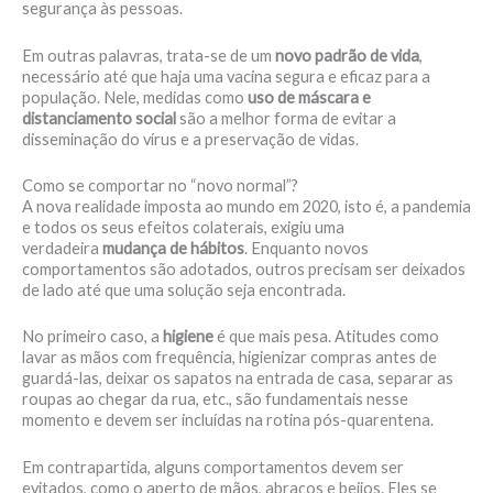
segurança às pessoas.
Em outras palavras, trata-se de um
novo padrão de vida
,
necessário até que haja uma vacina segura e eficaz para a
população. Nele, medidas como
uso de máscara e
distanciamento social
são a melhor forma de evitar a
disseminação do vírus e a preservação de vidas.
Como se comportar no “novo normal”?
A nova realidade imposta ao mundo em 2020, isto é, a pandemia
e todos os seus efeitos colaterais, exigiu uma
verdadeira
mudança de hábitos
. Enquanto novos
comportamentos são adotados, outros precisam ser deixados
de lado até que uma solução seja encontrada.
No primeiro caso, a
higiene
é que mais pesa. Atitudes como
lavar as mãos com frequência, higienizar compras antes de
guardá-las, deixar os sapatos na entrada de casa, separar as
roupas ao chegar da rua, etc., são fundamentais nesse
momento e devem ser incluídas na rotina pós-quarentena.
Em contrapartida, alguns comportamentos devem ser
evitados, como o aperto de mãos, abraços e beijos. Eles se