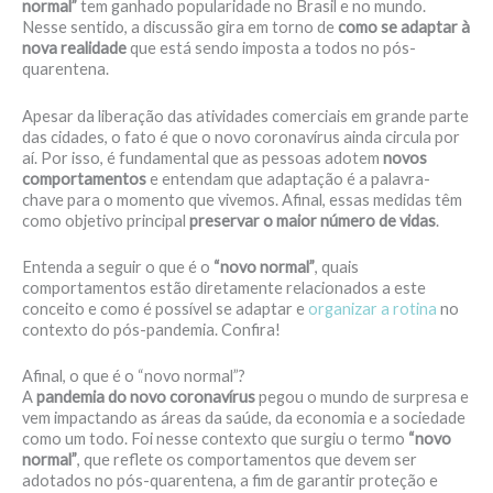
normal”
tem ganhado popularidade no Brasil e no mundo.
Nesse sentido, a discussão gira em torno de
como se adaptar à
nova realidade
que está sendo imposta a todos no pós-
quarentena.
Apesar da liberação das atividades comerciais em grande parte
das cidades, o fato é que o novo coronavírus ainda circula por
aí. Por isso, é fundamental que as pessoas adotem
novos
comportamentos
e entendam que adaptação é a palavra-
chave para o momento que vivemos. Afinal, essas medidas têm
como objetivo principal
preservar o maior número de vidas
.
Entenda a seguir o que é o
“novo normal”
, quais
comportamentos estão diretamente relacionados a este
conceito e como é possível se adaptar e
organizar a rotina
no
contexto do pós-pandemia. Confira!
Afinal, o que é o “novo normal”?
A
pandemia do novo coronavírus
pegou o mundo de surpresa e
vem impactando as áreas da saúde, da economia e a sociedade
como um todo. Foi nesse contexto que surgiu o termo
“novo
normal”
, que reflete os comportamentos que devem ser
adotados no pós-quarentena, a fim de garantir proteção e