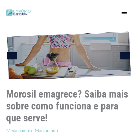
Ir
para
Men
o
conteúdo
princ
Morosil emagrece? Saiba mais
sobre como funciona e para
que serve!
Medicamento Manipulado