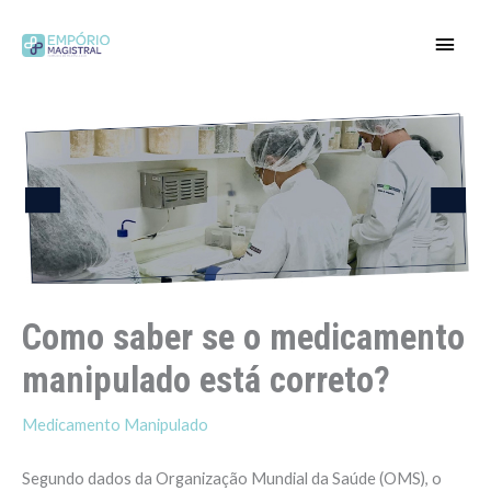
Ir
para
Men
o
conteúdo
princ
Como saber se o medicamento
manipulado está correto?
Medicamento Manipulado
Segundo dados da Organização Mundial da Saúde (OMS), o