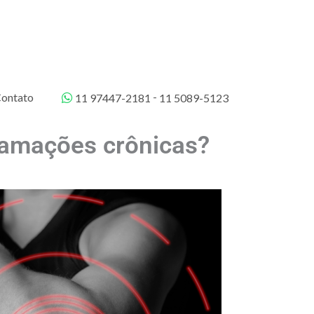
-
ontato
11 97447-2181
11 5089-5123
flamações crônicas?