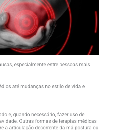
causas, especialmente entre pessoas mais
dios até mudanças no estilo de vida e
do e, quando necessário, fazer uso de
ravidade. Outras formas de terapias médicas
obre a articulação decorrente da má postura ou